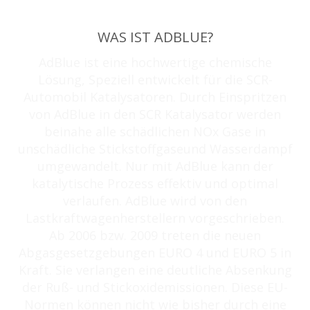
WAS IST ADBLUE?
AdBlue ist eine hochwertige chemische
Lösung, Speziell entwickelt für die SCR-
Automobil Katalysatoren. Durch Einspritzen
von AdBlue in den SCR Katalysator werden
beinahe alle schädlichen NOx Gase in
unschädliche Stickstoffgaseund Wasserdampf
umgewandelt. Nur mit AdBlue kann der
katalytische Prozess effektiv und optimal
verlaufen. AdBlue wird von den
Lastkraftwagenherstellern vorgeschrieben.
Ab 2006 bzw. 2009 treten die neuen
Abgasgesetzgebungen EURO 4 und EURO 5 in
Kraft. Sie verlangen eine deutliche Absenkung
der Ruß- und Stickoxidemissionen. Diese EU-
Normen können nicht wie bisher durch eine