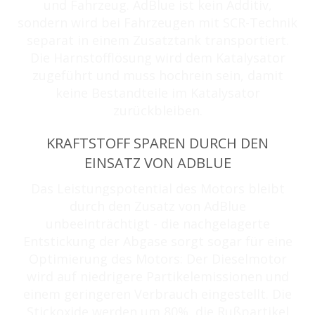
und Fahrzeug. AdBlue ist kein Additiv,
sondern wird bei Fahrzeugen mit SCR-Technik
separat in einem Zusatztank transportiert.
Die Harnstofflösung wird dem Katalysator
zugeführt und muss hochrein sein, damit
keine Bestandteile im Katalysator
zurückbleiben.
KRAFTSTOFF SPAREN DURCH DEN
EINSATZ VON ADBLUE
Das Leistungspotential des Motors bleibt
durch den Zusatz von AdBlue
unbeeinträchtigt - die nachgelagerte
Entstickung der Abgase sorgt sogar für eine
Optimierung des Motors: Der Dieselmotor
wird auf niedrigere Partikelemissionen und
einem geringeren Verbrauch eingestellt. Die
Stickoxide werden um 80%, die Rußpartikel