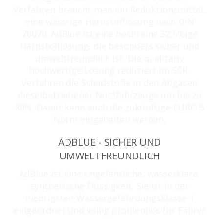
Verfahren braucht man ein Reduktionsmittel,
eine wässrige Harnstofflösung nach DIN
70070. AdBlue ist eine hochreine 32,5%ige
Harnstofflösung, die besonders sicher und
umweltfreundlich ist. Die qualitativ
hochwertige Lösung reduziert im SCR-
Verfahren die Schadstoffe in den Abgasen
dieselbetriebener Nutzfahrzeuge um bis zu
80%. Damit kann auch die zukünftige EURO 5
Norm eingehalten werden.
ADBLUE - SICHER UND
UMWELTFREUNDLICH
AdBlue ist eine ungefährliche, wasserklare,
synthetische Flüssigkeit. Sie ist in der
niedrigsten Wassergefährdungsklasse 1
eingeordnet und völlig problemlos für Fahrer